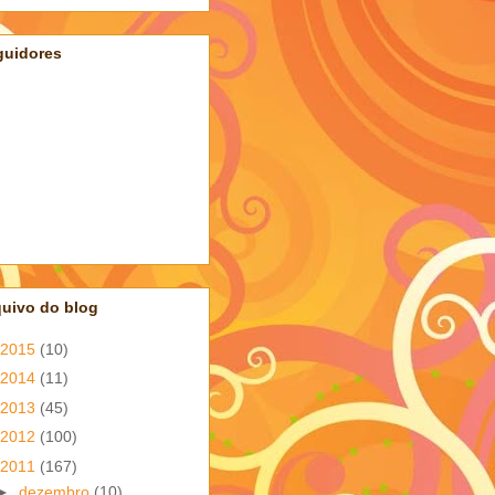
guidores
quivo do blog
2015
(10)
2014
(11)
2013
(45)
2012
(100)
2011
(167)
►
dezembro
(10)