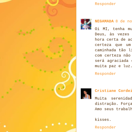
Responder
NEGAMADA
8 de no
Oi MI, tenha m
Deus, às vezes
hora certa de a
certeza que um
caminhada tão l
com certeza não
será agraciada 
muita paz e luz
Responder
Cristiane Corde
Muita serenid
distração. Forç
Amo seus trabal
kisses.
Responder