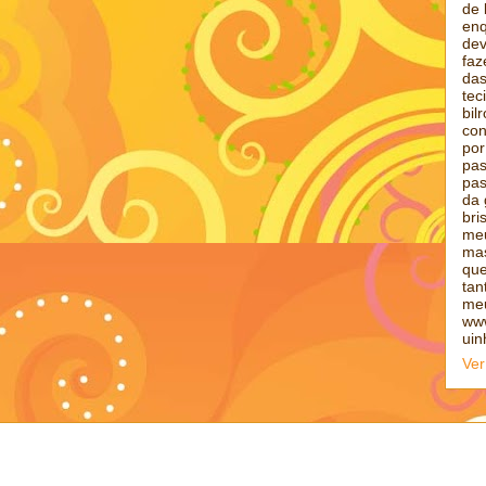
de 
enq
dev
faz
das
tec
bil
con
por
pas
pas
da 
bri
meu
mas
qu
tan
meu
www
uin
Ver