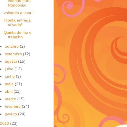
voando para
Rondônia!
voltando a voar!
Pronta entrega
ativada!
Quinta de frio e
trabalho
►
outubro
(2)
►
setembro
(12)
►
agosto
(15)
►
julho
(12)
►
junho
(9)
►
maio
(21)
►
abril
(11)
►
março
(15)
►
fevereiro
(24)
►
janeiro
(24)
2010
(23)