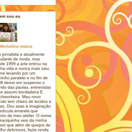
em sou eu
Micheline matos
 jornalista e atualmente
udante de moda, mas
de 1999 a arte entrou na
ha vida e nunca mais saiu,
 me levando por um
inho paralelo e no fim de
8 deixei em suspenso o
do das pautas, entrevistas
e assumi bordadeira E
chworkeira. Meu novo
do tem cheiro de tecidos e
has. Dou asas à imaginação
edícula amarela que
mo de meu atelier. O nome
ariquinha veio da minha
avó que além de queijos de
lho deliciosos, fazia renda