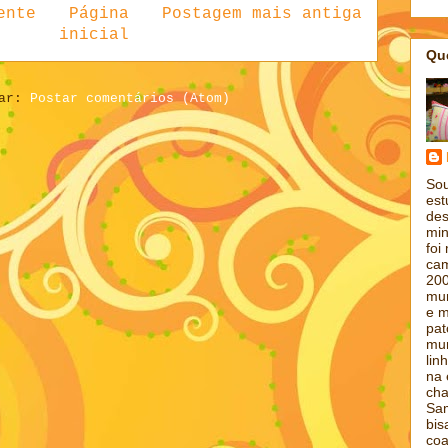
ente
Página
Postagem mais antiga
inicial
Qu
nar:
Postar comentários (Atom)
Sou
est
des
min
foi
cam
200
mun
e m
pat
mun
lin
na 
cha
Sam
bis
coa